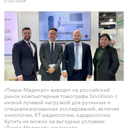
01.07.2024
«Тиара-Медикал» выводит на российский
рынок компьютерные томографы SinoVision с
низкой лучевой нагрузкой для рутинных и
специализированных исследований, включая
онкологию, КТ-радиологию, кардиологию.
Купить их можно на выгодных условиях:
«Тиара-Медикал» заключила