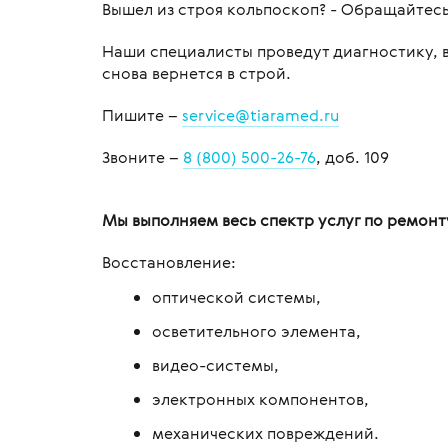
Вышел из строя кольпоскоп? - Обращайте
Магнитно-резонансные томографы
приборы
восстан
Микрос
Кушетки медицинские
Урологи
зрения
Тележки
Системы ПЭТ/КТ
Биометры
манипу
Наши специалисты проведут диагностику, 
Массажные столы и кушетки
Прокто
Функцио
снова вернется в строй.
офталь
Рентгенологическое оборудование
Тонометры
Тележк
Матрасы
Денсит
Пишите –
service@tiaramed.ru
Электр
Лучевая терапия
Щелевые лампы
Тележк
Медицинские сейфы
Утилиза
многоф
Офталь
Звоните –
8 (800) 500-26-76
, доб. 109
Хирургия
Форопторы
Медицинские стеллажи
Реабил
Тумбы 
Наборы 
Авторефрактометры,
Негатоскопы
авторефкератометры
Тумбы/
Мы выполняем весь спектр услуг по ремонт
Офталь
Подставки и ёмкости
Кресла для офтальмологии
Ширмы 
Восстановление:
Стойки для аппаратуры
Рабочее место врача офтальмолога
Шкафы 
оптической системы,
Столики-тележки
Столики приборные
Штативы
осветительного элемента,
Столы для пеленания детей
Операционные столы
Каталк
видео-системы,
офтальмологические
электронных компонентов,
механических повреждений.