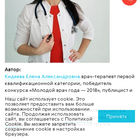
Автор:
Кидяева Елена Александровна
врач-терапевт первой
квалификационной категории, победитель
конкурса «Молодой врач года — 2018», публицист и
научный редактор
Наш сайт использует cookie. Это
позволяет предоставить вам больше
возможностей при использовании
Врач-терапевт медико-психологического центра
сайта. Продолжая использовать
Принять
«Доктор Детокс», научный редактор издательства
сайт, вы соглашаетесь с
Политикой
«Бомбора», редактор издательской группы
Cookie
. Вы можете запретить
сохранение cookie в настройках
«Кардос».
браузера.