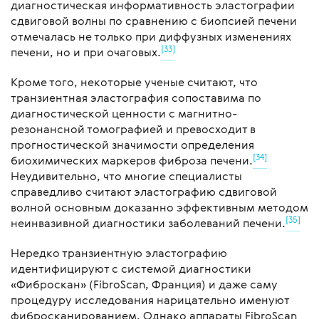
диагностическая информативность эластографии
сдвиговой волны по сравнению с биопсией печени
отмечалась не только при диффузных изменениях
[33]
печени, но и при очаговых.
Кроме того, некоторые ученые считают, что
транзиентная эластография сопоставима по
диагностической ценности с магнитно-
резонансной томографией и превосходит в
прогностической значимости определения
[34]
биохимических маркеров фиброза печени.
Неудивительно, что многие специалисты
справедливо считают эластографию сдвиговой
волной основным доказанно эффективным методом
[35]
неинвазивной диагностики заболеваний печени.
Нередко транзиентную эластографию
идентифицируют с системой диагностики
«Фиброскан» (FibroScan, Франция) и даже саму
процедуру исследования нарицательно именуют
фибросканированием. Однако аппараты FibroScan