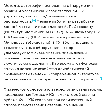
Метод эластографии основан на обнаружении
различий эластических свойств тканей: их
упругости, жесткости/сжимаемости и
[6]
растяжимости.
Первые работы по разработке
данной методики принадлежат А. П. Сарвазяну
(Институт биофизики АН СССР), А. А. Фазылову и И.
Х. Юхананову (НИИ онкологии и радиологии
Минздрава Узбекистана). В 70–80х гг. прошлого
столетия ученые обнаружили, что при
ультразвуковом сканировании ткань печени
изменяет свое положение в зависимости от
акустического давления. В то время этот феномен
получил название «свойство адиабатической
сжимаемости тканей». В современной литературе
[7]
он известен как «компрессионная эластография».
Физической основой этой технологии стала теория,
предложенная Томасом Юнгом, который еще на
рубеже XVIII–XIX веков описал количественный
способ представления степени смещения