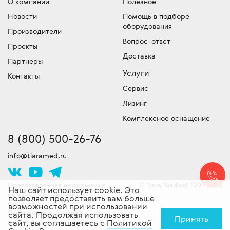
О компании
Полезное
Мы имеем собственный лицензированный
Отдел запчастей медицинского
компании точную цену на медицинское
Новости
Помощь в подборе
сервисный центр для обслуживания и
оборудования
оборудование – обязательно уточняйте, что
оборудования
устранения неисправностей и команду
Производители
входит в эту сумму!
Подбор и продажа оригинальных
сертифицированных специалистов
Вопрос-ответ
Проекты
запчастей для медицинской техники.
Скидки!
выездного обслуживания техники. Работы
У нас действует гибкая система
Доставка
Партнеры
скидок, постоянно проводятся специальные
проводятся согласно стандартам
Услуги
акции и действуют другие привлекательные
производителя. Доставляем
Контакты
предложения. Следите за новостями!
оборудование в сервисный центр -
Сервис
бесплатно!
Лизинг
Комплексное оснащение
8 (800) 500-26-76
info@tiaramed.ru
Представленная информация
Tiara Medical 2007-2026
©
Наш сайт использует cookie. Это
не является публичной
позволяет предоставить вам больше
офертой.
возможностей при использовании
Ознакомьтесь с нашей
сайта. Продолжая использовать
Принять
политикой
сайт, вы соглашаетесь с
Политикой