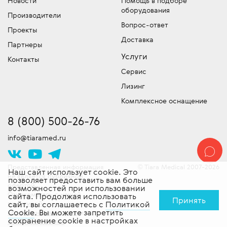
Новости
Помощь в подборе
сервисный центр для обслуживания и
оборудования
оборудование – обязательно уточняйте, что
оборудования
устранения неисправностей и команду
Производители
входит в эту сумму!
Подбор и продажа оригинальных
сертифицированных специалистов
Вопрос-ответ
Проекты
запчастей для медицинской техники.
Скидки!
выездного обслуживания техники. Работы
У нас действует гибкая система
Доставка
Партнеры
скидок, постоянно проводятся специальные
проводятся согласно стандартам
Услуги
акции и действуют другие привлекательные
производителя. Доставляем
Контакты
предложения. Следите за новостями!
оборудование в сервисный центр -
Сервис
бесплатно!
Лизинг
Комплексное оснащение
8 (800) 500-26-76
info@tiaramed.ru
Представленная информация
Tiara Medical 2007-2026
©
Наш сайт использует cookie. Это
не является публичной
позволяет предоставить вам больше
офертой.
возможностей при использовании
Ознакомьтесь с нашей
сайта. Продолжая использовать
Принять
политикой
сайт, вы соглашаетесь с
Политикой
Cookie
. Вы можете запретить
конфиденциальности
и
сохранение cookie в настройках
политикой cookie
.