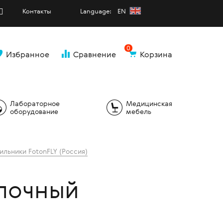
Контакты
Language: EN
0
Избранное
Сравнение
Корзина
и
Лабораторное
Медицинская
оборудование
мебель
ильники FotonFLY (Россия)
олочный