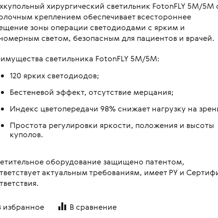
хкупольный хирургический светильник FotonFLY 5М/5М 
овления бинокулярного
копы стоматологические
я
Медицинские мониторы
 для перевозки больных и
олочным креплением обеспечивает всестороннее
ляций
логия
Неонатология
ещение зоны операции светодиодами с ярким и
нальная диагностика в
номерным светом, безопасным для пациентов и врачей.
мологии
и медицинские
ометрия
Средства индивидуальной за
оретинографы
имущества светильника FotonFLY 5М/5М:
и медицинские
ция отходов
Медицинские тепловизоры
ункциональные
москопы
120 ярких светодиодов;
итация
с мойками
Бестеневой эффект, отсутствие мерцания;
пробных очковых линз
столы
Индекс цветопередачи 98% снижает нагрузку на зрен
мологические линзы
медицинские
Простота регулировки яркости, положения и высоты
куполов.
медицинские
 для вливаний
етительное оборудование защищено патентом,
и для СМП
тветствует актуальным требованиям, имеет РУ и Сертиф
тветствия.
В избранное
В сравнение