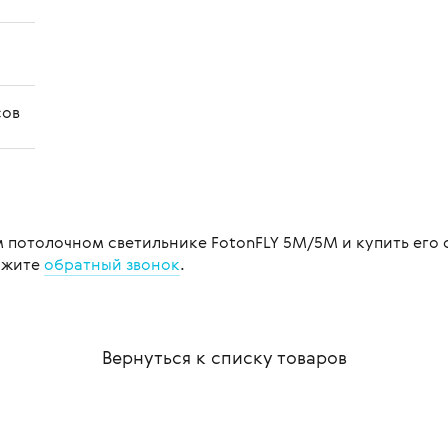
сов
 потолочном светильнике FotonFLY 5М/5М и купить его 
ажите
обратный звонок
.
Вернуться к списку
товаров