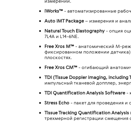
измерений.
iWorks™
- автоматизированные рабоч
Auto IMT Package
– измерения и анал
Natural Touch Elastography
- опция оц
7L4A и L14-6NE.
Free Xros M™
- анатомический М-режи
фиксированном положении датчика) и
плоскостях.
Free Xros CM™
- огибающий анатомич
TDI (Tissue Doppler imaging, including
импульсный тканевой допплер, энер
TDI Quantification Analysis Software
-
Stress Echo
- пакет для проведения и
Tissue Tracking Quantification Analysis 
трехмерной регистрации смещения с