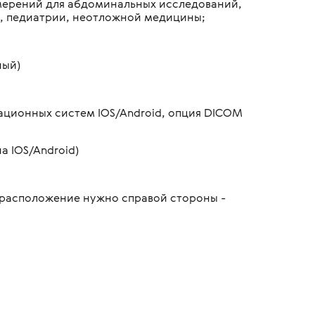
змерений для абдоминальных исследований,
и, педиатрии, неотложной медицины;
ный)
ационных систем IOS/Android, опция DICOM
а IOS/Android)
о расположение нужно справой стороны -