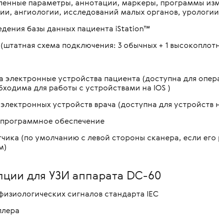
овленные параметры, аннотации, маркеры, программы и
ии, ангиологии, исследований малых органов, урологи
едения базы данных пациента iStation™
 (штатная схема подключения: 3 обычных + 1 высокоплот
а электронные устройства пациента (доступна для опер
бходима для работы с устройствами на IOS )
электронных устройств врача (доступна для устройств н
е программное обеспечение
чика (по умолчанию с левой стороны сканера, если ег
м)
ции для УЗИ аппарата DC-60
физиологических сигналов стандарта IEC
плера