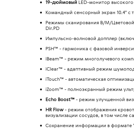
19-дюймовый
LED-монитор высокого
Командный сенсорный экран 10.4" с 
Режимы сканирования B/M/Цветовой
Dir.PD
Импульсно-волновой допплер (включ
PSH™ - гармоника с фазовой инверс
iBeam™ - режим многолучевого ком
iClear™ - адаптивный режим шумопо
iTouch™ - автоматическая оптимиза
iZoom™ - полноэкранный режим ульт
Echo Boost™
- режим улучшенной виз
HR Flow
- режим отображения кровот
визуализации сосудов, в том числе с
Сохранение информации в формате 