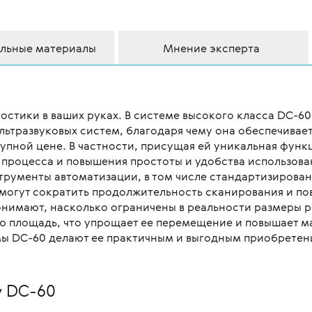
льные материалы
Мнение эксперта
стики в ваших руках. В системе высокого класса DC-60
ьтразвуковых систем, благодаря чему она обеспечивае
пной цене. В частности, присущая ей уникальная функ
процесса и повышения простоты и удобства использован
рументы автоматизации, в том числе стандартизирова
омогут сократить продолжительность сканирования и по
онимают, насколько ограничены в реальности размеры 
ю площадь, что упрощает ее перемещение и повышает м
мы DC-60 делают ее практичным и выгодным приобретен
y DC-60