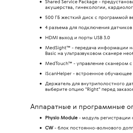
Shared Service Package - предустан
акушерства, гинекологии, кардиолог
500 ГБ жесткий диск с программой в
4 разъема для подключения датчиков
HDMI выход и порты USB 3.0
MedSight™ - передача информации н
Вasic на ультразвуковом сканере нео
MedTouch™ - управление сканером с 
iScanHelper - встроенное обучающе
Держатель для внутриполостного дат
выберите опцию "Right" перед заказо
Аппаратные и программные оп
Physio Module
- модуль регистрации 
CW
- блок постоянно-волнового доп