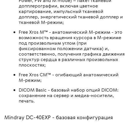
Power, PW and M mode) – пакет тканевой
допплерографии, включая цветное
картирование, импульсный тканевой
допплер, энергетический тканевой допплер и
тканевой М-режим;
Free Xros M™ - анатомический М-режим - это
возможность вращения курсора в М-режиме
под произвольным углом (при
фиксированном положении датчика) и,
соответственно, получения графика движения
структур сердца в различных произвольных
плоскостях;
Free Xros CM™ - огибающий анатомический
М-режим;
DICOM Basic - базовый набор опций DICOM:
сохранение на сервер и медиа-носители,
печать.
Mindray DC-40EXP - базовая конфигурация