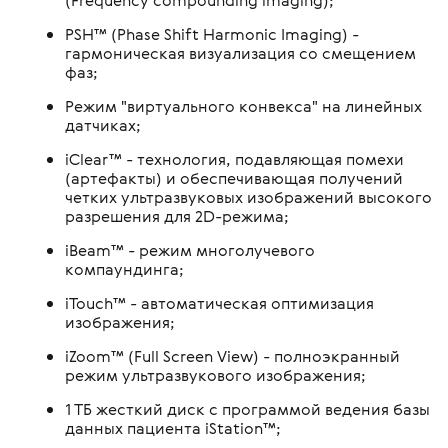
(Frequency compounding imaging);
PSH™ (Phase Shift Harmonic Imaging) -
гармоническая визуализация со смещением
фаз;
Режим "виртуального конвекса" на линейных
датчиках;
iClear™ - технология, подавляющая помехи
(артефакты) и обеспечивающая получений
четких ультразвуковых изображений высокого
разрешения для 2D-режима;
iBeam™ - режим многолучевого
компаундинга;
iTouch™ - автоматическая оптимизация
изображения;
iZoom™ (Full Screen View) - полноэкранный
режим ультразвукового изображения;
1 ТБ жесткий диск с программой ведения базы
данных пациента iStation™;