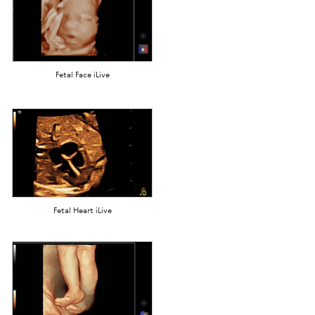
Fetal Face iLive
Fetal Heart iLive