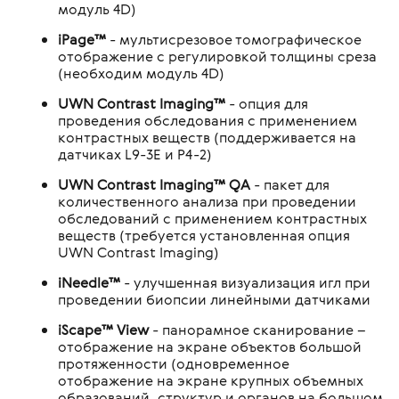
модуль 4D)
iPage™
- мультисрезовое томографическое
отображение с регулировкой толщины среза
(необходим модуль 4D)
UWN Contrast Imaging™
- опция для
проведения обследования с применением
контрастных веществ (поддерживается на
датчиках L9-3E и P4-2)
UWN Contrast Imaging™ QA
- пакет для
количественного анализа при проведении
обследований с применением контрастных
веществ (требуется установленная опция
UWN Contrast Imaging)
iNeedle™
- улучшенная визуализация игл при
проведении биопсии линейными датчиками
iScape™ View
- панорамное сканирование –
отображение на экране объектов большой
протяженности (одновременное
отображение на экране крупных объемных
образований, структур и органов на большом