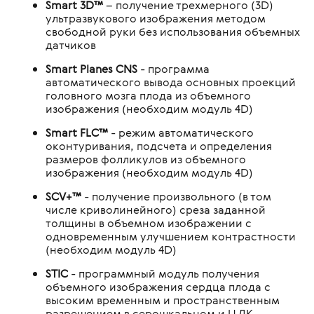
Smart 3D™
– получение трехмерного (3D)
ультразвукового изображения методом
свободной руки без использования объемных
датчиков
Smart Planes CNS
- программа
автоматического вывода основных проекций
головного мозга плода из объемного
изображения (необходим модуль 4D)
Smart FLC™
- режим автоматического
оконтуривания, подсчета и определения
размеров фолликулов из объемного
изображения (необходим модуль 4D)
SCV+™
- получение произвольного (в том
числе криволинейного) среза заданной
толщины в объемном изображении с
одновременным улучшением контрастности
(необходим модуль 4D)
STIC
- программный модуль получения
объемного изображения сердца плода с
высоким временным и пространственным
разрешением в серошкальном и ЦДК-