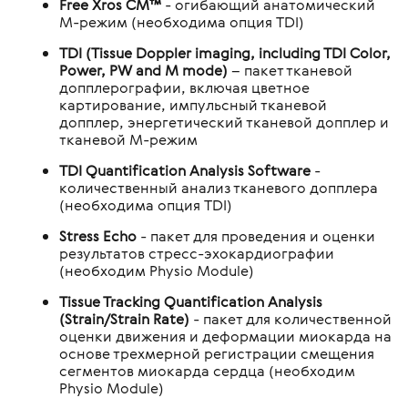
Free Xros CM™
- огибающий анатомический
М-режим (необходима опция TDI)
TDI (Tissue Doppler imaging, including TDI Color,
Power, PW and M mode)
– пакет тканевой
допплерографии, включая цветное
картирование, импульсный тканевой
допплер, энергетический тканевой допплер и
тканевой М-режим
TDI Quantification Analysis Software
-
количественный анализ тканевого допплера
(необходима опция TDI)
Stress Echo
- пакет для проведения и оценки
результатов стресс-эхокардиографии
(необходим Physio Module)
Tissue Tracking Quantification Analysis
(Strain/Strain Rate)
- пакет для количественной
оценки движения и деформации миокарда на
основе трехмерной регистрации смещения
сегментов миокарда сердца (необходим
Physio Module)