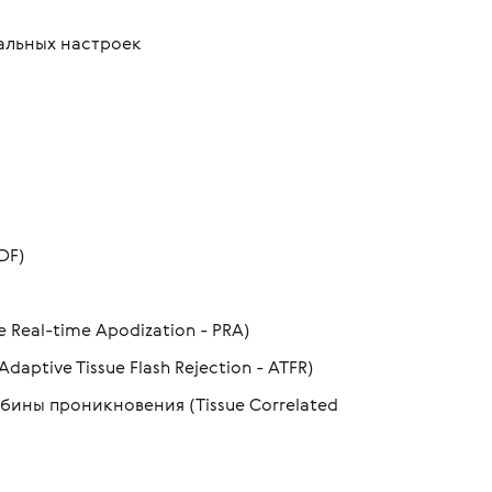
альных настроек
DF)
eal-time Apodization - PRA)
tive Tissue Flash Rejection - ATFR)
ины проникновения (Tissue Correlated