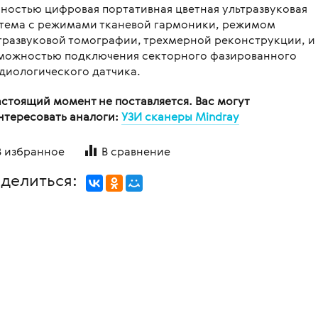
ностью цифровая портативная цветная ультразвуковая
овления бинокулярного
копы стоматологические
я
Медицинские мониторы
 для перевозки больных и
тема с режимами тканевой гармоники, режимом
ляций
логия
Неонатология
тразвуковой томографии, трехмерной реконструкции, и
нальная диагностика в
можностью подключения секторного фазированного
мологии
и медицинские
ометрия
Средства индивидуальной за
диологического датчика.
оретинографы
и медицинские
ция отходов
Медицинские тепловизоры
ункциональные
астоящий момент не поставляется. Вас могут
москопы
итация
нтересовать аналоги:
УЗИ сканеры Mindray
с мойками
пробных очковых линз
столы
В избранное
В сравнение
мологические линзы
медицинские
делиться:
медицинские
 для вливаний
и для СМП