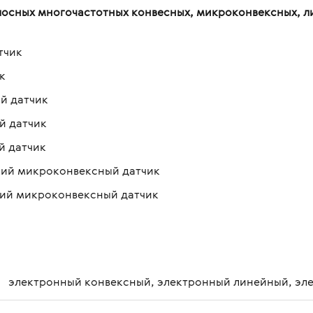
ных многочастотных конвесных, микроконвексных, лин
тчик
к
й датчик
й датчик
й датчик
кий микроконвексный датчик
кий микроконвексный датчик
электронный конвексный, электронный линейный, эл