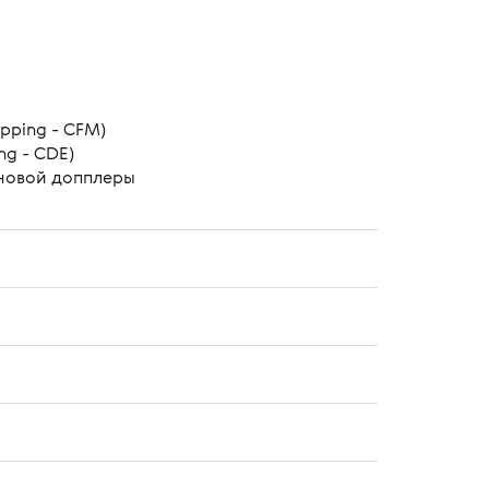
pping - CFM)
ng - CDE)
новой допплеры