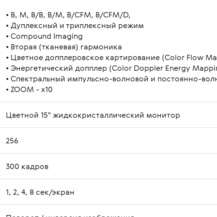
• В, М, В/B, B/M, B/CFM, B/CFM/D,
• Дуплексный и триплексный режим
• Compound Imaging
• Вторая (тканевая) гармоника
• Цветное допплеровское картирование (Color Flow Ma
• Энергетический допплер (Color Doppler Energy Mappi
• Спектральный импульсно-волновой и постоянно-вол
• ZOOM - х10
Цветной 15" жидкокристаллический монитор
256
300 кадров
1, 2, 4, 8 сек/экран