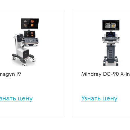
magyn I9
Mindray DC-90 X-in
знать цену
Узнать цену
льтразвуковая система
Ультразвуковая диагности
изуализации для гинекологии
система экспертного клас
 акушерства Imagyn I9 –
потрясающими возможно
оздание качественных
в 4D.
зображений без искажений и