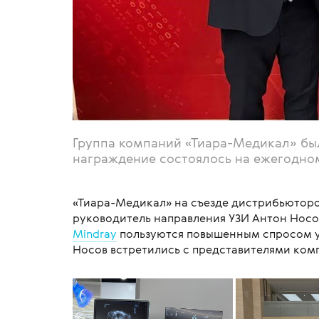
Группа компаний «Тиара-Медикал» был
награждение состоялось на ежегодном
«Тиара-Медикал» на съезде дистрибьюторо
руководитель направления УЗИ Антон Носо
Mindray
пользуются повышенным спросом у 
Носов встретились с представителями комп