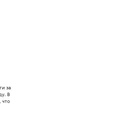
ги за
у. В
 что