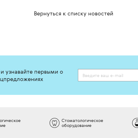
В избранное
В сра
абота с любыми сценариями:
ветодиодный экран 23,8",
енсорный экран 15,6",
Вернуться к списку
новостей
латформа ZST+, подавление
пекл-шумов, специальные
ункции для гинекологии и
кушерства (Smart-V Trace,
art FLC, Smart Planes CNS, iLive
проч.).
В избранное
В сравнение
 и узнавайте первыми о
пецпредложениях
огическое
Стоматологическое
ние
оборудование