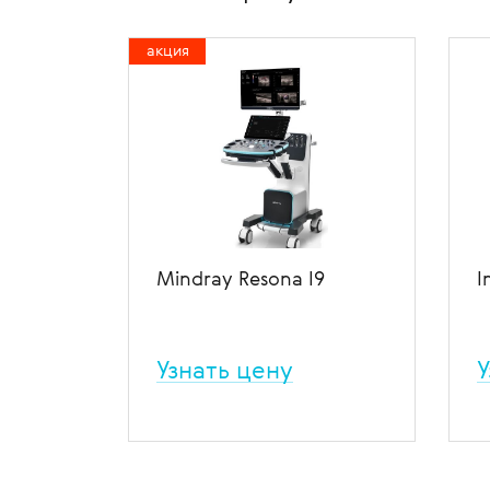
акция
Mindray Resona I9
I
Узнать цену
У
Resona I9 – УЗ-система для
У
общей визуализации.
в
Применяется в урологии, в
и
исследованиях сосудов, сердца,
с
малых и поверхностно
и