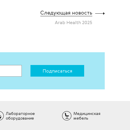
внение
интуитивно понятным
управлением.
Следующая новость
В избранное
В сравнение
Arab Health 2025
Подписаться
Лабораторное
Медицинская
оборудование
мебель