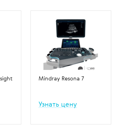
sight
Mindray Resona 7
Узнать цену
ческая
Ультразвуковая диагностическая
са с
система премиум-класса на
стями
платформе ZST+. Эргономичный
аппарат с поворотным
сенсорным экраном и